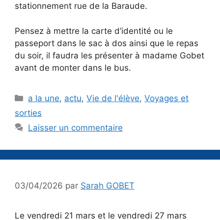
stationnement rue de la Baraude.
Pensez à mettre la carte d’identité ou le
passeport dans le sac à dos ainsi que le repas
du soir, il faudra les présenter à madame Gobet
avant de monter dans le bus.
Catégories
a la une
,
actu
,
Vie de l'élève
,
Voyages et
sorties
Laisser un commentaire
03/04/2026
par
Sarah GOBET
Le vendredi 21 mars et le vendredi 27 mars