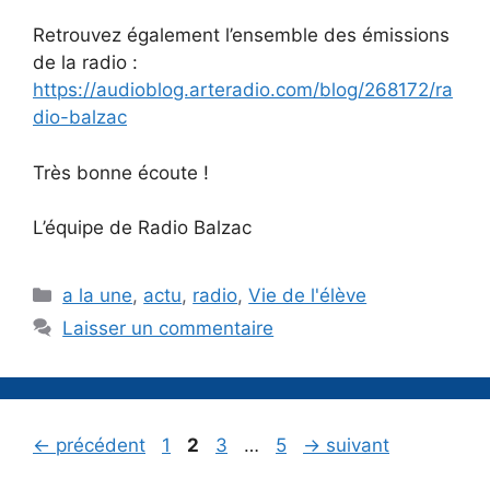
Retrouvez également l’ensemble des émissions
de la radio :
https://audioblog.arteradio.com/blog/268172/ra
dio-balzac
Très bonne écoute !
L’équipe de Radio Balzac
Catégories
a la une
,
actu
,
radio
,
Vie de l'élève
Laisser un commentaire
Page
Page
Page
Page
←
précédent
1
2
3
…
5
→
suivant