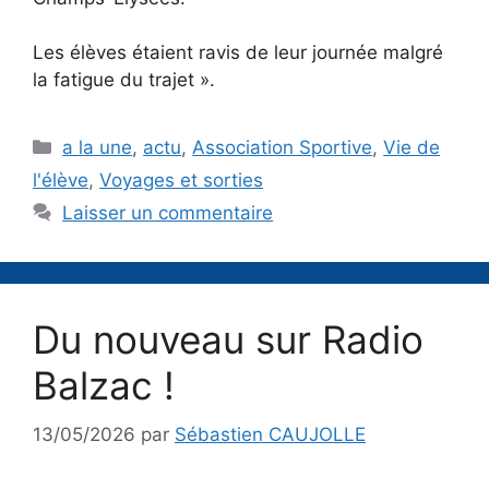
Les élèves étaient ravis de leur journée malgré
la fatigue du trajet ».
Catégories
a la une
,
actu
,
Association Sportive
,
Vie de
l'élève
,
Voyages et sorties
Laisser un commentaire
Du nouveau sur Radio
Balzac !
13/05/2026
par
Sébastien CAUJOLLE