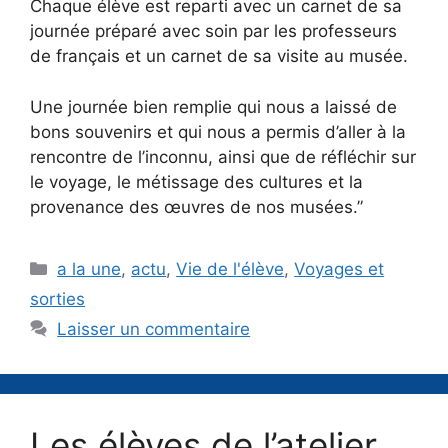
Chaque élève est reparti avec un carnet de sa
journée préparé avec soin par les professeurs
de français et un carnet de sa visite au musée.
Une journée bien remplie qui nous a laissé de
bons souvenirs et qui nous a permis d’aller à la
rencontre de l’inconnu, ainsi que de réfléchir sur
le voyage, le métissage des cultures et la
provenance des œuvres de nos musées.”
Catégories
a la une
,
actu
,
Vie de l'élève
,
Voyages et
sorties
Laisser un commentaire
Les élèves de l’atelier