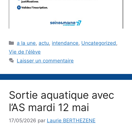
Catégories
a la une
,
actu
,
intendance
,
Uncategorized
,
Vie de l'élève
Laisser un commentaire
Sortie aquatique avec
l’AS mardi 12 mai
17/05/2026
par
Laurie BERTHEZENE