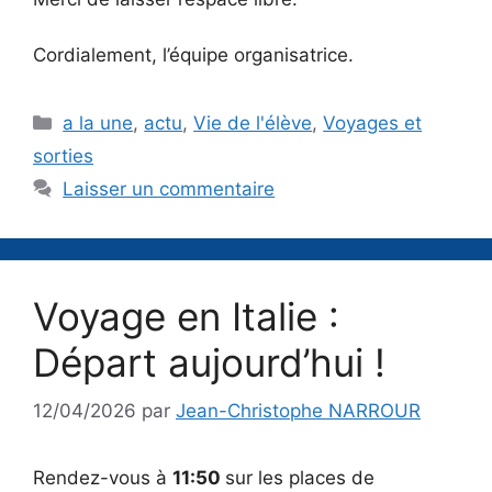
Cordialement, l’équipe organisatrice.
Catégories
a la une
,
actu
,
Vie de l'élève
,
Voyages et
sorties
Laisser un commentaire
Voyage en Italie :
Départ aujourd’hui !
12/04/2026
par
Jean-Christophe NARROUR
Rendez-vous à
11:50
sur les places de