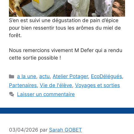
S’en est suivi une dégustation de pain d’épice
pour bien ressentir tous les arômes du miel de
forêt.
Nous remercions vivement M Defer qui a rendu
cette sortie possible !
Catégories
a la une
,
actu
,
Atelier Potager
,
EcoDélégués
,
Partenaires
,
Vie de l'élève
,
Voyages et sorties
Laisser un commentaire
03/04/2026
par
Sarah GOBET