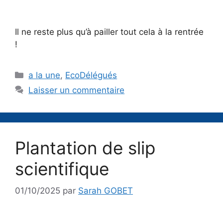
Il ne reste plus qu’à pailler tout cela à la rentrée
!
Catégories
a la une
,
EcoDélégués
Laisser un commentaire
Plantation de slip
scientifique
01/10/2025
par
Sarah GOBET