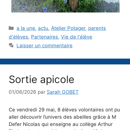
Catégories
a la une
,
actu
,
Atelier Potager
,
parents
d'élèves
,
Partenaires
,
Vie de l'élève
Laisser un commentaire
Sortie apicole
01/06/2026
par
Sarah GOBET
Ce vendredi 29 mai, 8 élèves volontaires ont pu
aller découvrir l’univers des abeilles grâce à M
Defer Nicolas qui enseigne au collège Arthur