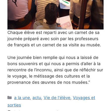
Chaque élève est reparti avec un carnet de sa
journée préparé avec soin par les professeurs
de français et un carnet de sa visite au musée.
Une journée bien remplie qui nous a laissé de
bons souvenirs et qui nous a permis d’aller à la
rencontre de l’inconnu, ainsi que de réfléchir sur
le voyage, le métissage des cultures et la
provenance des œuvres de nos musées.”
Catégories
a la une
,
actu
,
Vie de l'élève
,
Voyages et
sorties