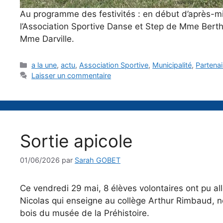
Au programme des festivités : en début d’après-m
l’Association Sportive Danse et Step de Mme Bert
Mme Darville.
Catégories
a la une
,
actu
,
Association Sportive
,
Municipalité
,
Partenai
Laisser un commentaire
Sortie apicole
01/06/2026
par
Sarah GOBET
Ce vendredi 29 mai, 8 élèves volontaires ont pu all
Nicolas qui enseigne au collège Arthur Rimbaud, not
bois du musée de la Préhistoire.