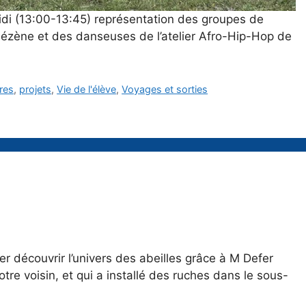
idi (13:00-13:45) représentation des groupes de
hézène et des danseuses de l’atelier Afro-Hip-Hop de
res
,
projets
,
Vie de l'élève
,
Voyages et sorties
er découvrir l’univers des abeilles grâce à M Defer
re voisin, et qui a installé des ruches dans le sous-