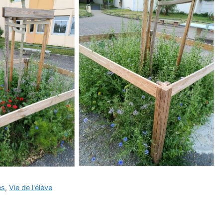
es
,
Vie de l'élève