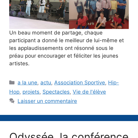
Un beau moment de partage, chaque
participant a donné le meilleur de lui-même et
les applaudissements ont résonné sous le
préau pour encourager et féliciter les jeunes
artistes.
Catégories
a la une
,
actu
,
Association Sportive
,
Hip-
Hop
,
projets
,
Spectacles
,
Vie de l'élève
Laisser un commentaire
Odyssée, la conférence