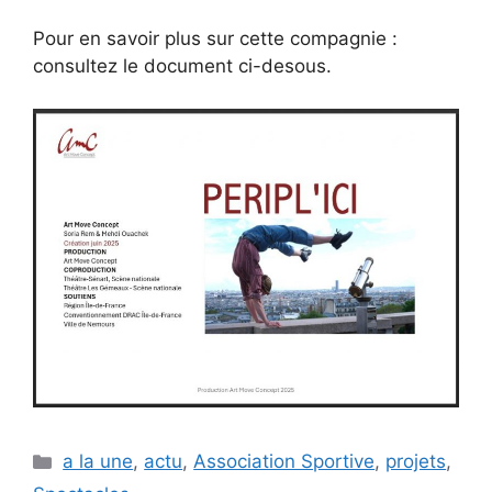
Pour en savoir plus sur cette compagnie :
consultez le document ci-desous.
Catégories
a la une
,
actu
,
Association Sportive
,
projets
,