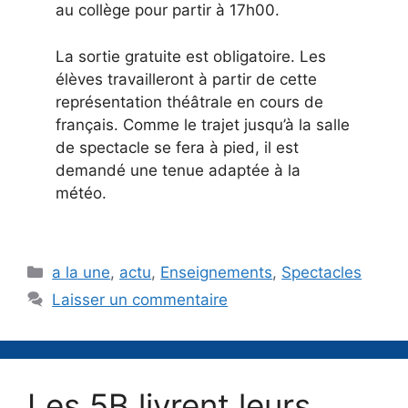
au collège pour partir à 17h00.
La sortie gratuite est obligatoire. Les
élèves travailleront à partir de cette
représentation théâtrale en cours de
français. Comme le trajet jusqu’à la salle
de spectacle se fera à pied, il est
demandé une tenue adaptée à la
météo.
Catégories
a la une
,
actu
,
Enseignements
,
Spectacles
Laisser un commentaire
Les 5B livrent leurs