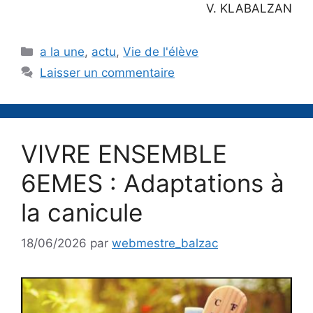
V. KLABALZAN
Catégories
a la une
,
actu
,
Vie de l'élève
Laisser un commentaire
VIVRE ENSEMBLE
6EMES : Adaptations à
la canicule
18/06/2026
par
webmestre_balzac