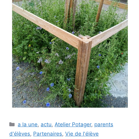
Catégories
a la une
,
actu
,
Atelier Potager
,
parents
d'élèves
,
Partenaires
,
Vie de l'élève