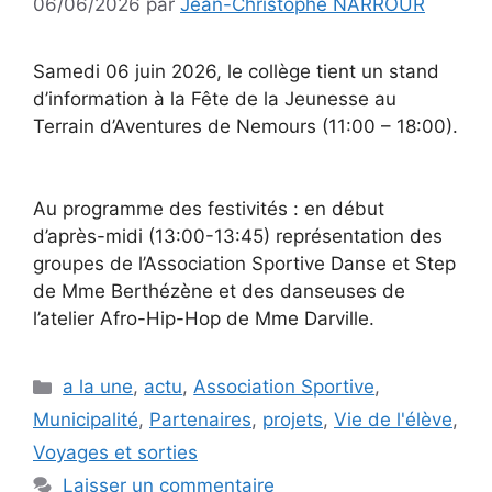
06/06/2026
par
Jean-Christophe NARROUR
Samedi 06 juin 2026, le collège tient un stand
d’information à la Fête de la Jeunesse au
Terrain d’Aventures de Nemours (11:00 – 18:00).
Au programme des festivités : en début
d’après-midi (13:00-13:45) représentation des
groupes de l’Association Sportive Danse et Step
de Mme Berthézène et des danseuses de
l’atelier Afro-Hip-Hop de Mme Darville.
Catégories
a la une
,
actu
,
Association Sportive
,
Municipalité
,
Partenaires
,
projets
,
Vie de l'élève
,
Voyages et sorties
Laisser un commentaire