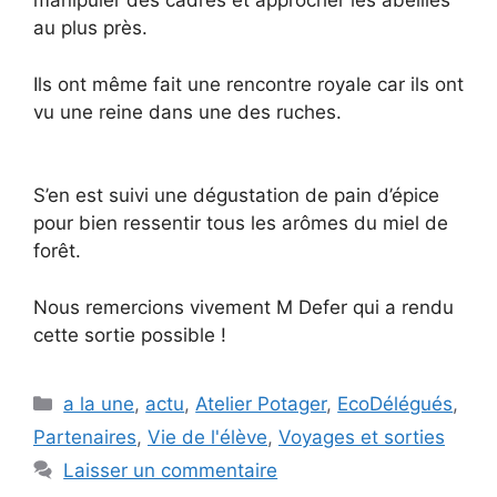
manipuler des cadres et approcher les abeilles
au plus près.
Ils ont même fait une rencontre royale car ils ont
vu une reine dans une des ruches.
S’en est suivi une dégustation de pain d’épice
pour bien ressentir tous les arômes du miel de
forêt.
Nous remercions vivement M Defer qui a rendu
cette sortie possible !
Catégories
a la une
,
actu
,
Atelier Potager
,
EcoDélégués
,
Partenaires
,
Vie de l'élève
,
Voyages et sorties
Laisser un commentaire