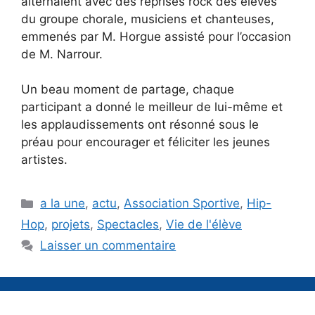
alternaient avec des reprises rock des élèves
du groupe chorale, musiciens et chanteuses,
emmenés par M. Horgue assisté pour l’occasion
de M. Narrour.
Un beau moment de partage, chaque
participant a donné le meilleur de lui-même et
les applaudissements ont résonné sous le
préau pour encourager et féliciter les jeunes
artistes.
Catégories
a la une
,
actu
,
Association Sportive
,
Hip-
Hop
,
projets
,
Spectacles
,
Vie de l'élève
Laisser un commentaire