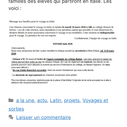
familles des élèves qui partiront en Italie. Les
voici :
Catégories
a la une
,
actu
,
Latin
,
projets
,
Voyages et
sorties
Laisser un commentaire