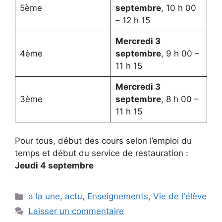
5ème
septembre
, 10 h 00
– 12 h 15
Mercredi 3
4ème
septembre
, 9 h 00 –
11 h 15
Mercredi 3
3ème
septembre
, 8 h 00 –
11 h 15
Pour tous, début des cours selon l’emploi du
temps et début du service de restauration :
Jeudi 4 septembre
Catégories
a la une
,
actu
,
Enseignements
,
Vie de l'élève
Laisser un commentaire