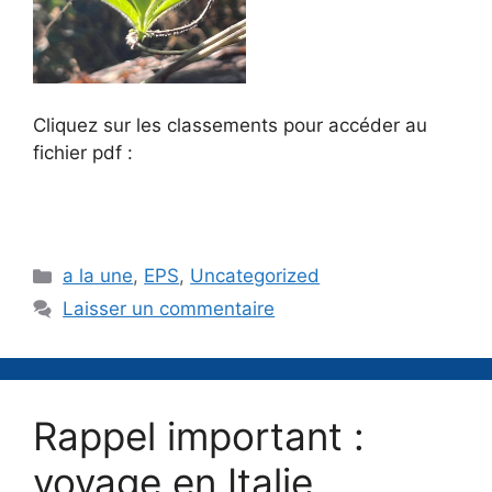
Cliquez sur les classements pour accéder au
fichier pdf :
Catégories
a la une
,
EPS
,
Uncategorized
Laisser un commentaire
Rappel important :
voyage en Italie