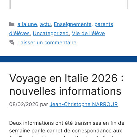
Catégories
a la une
,
actu
,
Enseignements
,
parents
d'élèves
,
Uncategorized
,
Vie de l'élève
Laisser un commentaire
Voyage en Italie 2026 :
nouvelles informations
08/02/2026
par
Jean-Christophe NARROUR
Deux informations ont été transmises en fin de
semaine par le carnet de correspondance aux