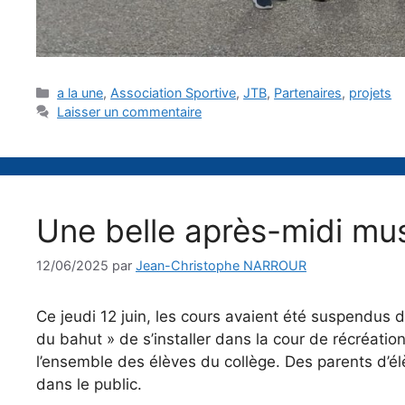
Catégories
a la une
,
Association Sportive
,
JTB
,
Partenaires
,
projets
Laisser un commentaire
Une belle après-midi mus
12/06/2025
par
Jean-Christophe NARROUR
Ce jeudi 12 juin, les cours avaient été suspendus 
du bahut » de s’installer dans la cour de récréatio
l’ensemble des élèves du collège. Des parents d’él
dans le public.