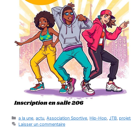
Catégories
a la une
,
actu
,
Association Sportive
,
Hip-Hop
,
JTB
,
projet
Laisser un commentaire