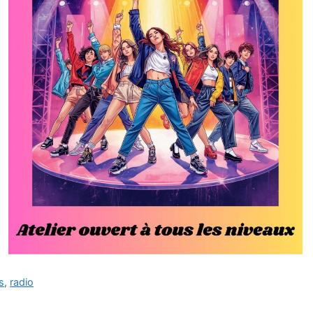
s
,
radio