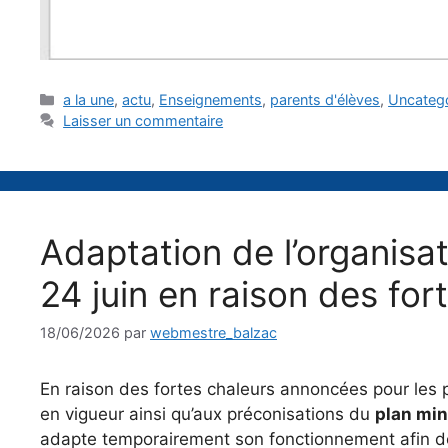
Catégories
a la une
,
actu
,
Enseignements
,
parents d'élèves
,
Uncateg
Laisser un commentaire
Adaptation de l’organisat
24 juin en raison des for
18/06/2026
par
webmestre_balzac
En raison des fortes chaleurs annoncées pour les p
en vigueur ainsi qu’aux préconisations du
plan min
adapte temporairement son fonctionnement afin de 