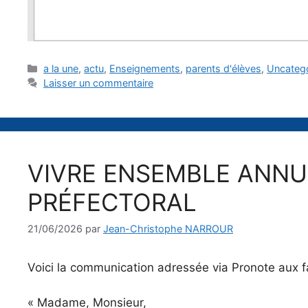
Catégories
a la une
,
actu
,
Enseignements
,
parents d'élèves
,
Uncateg
Laisser un commentaire
VIVRE ENSEMBLE ANNU
PRÉFECTORAL
21/06/2026
par
Jean-Christophe NARROUR
Voici la communication adressée via Pronote aux fa
« Madame, Monsieur,