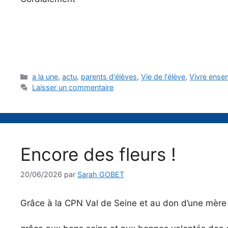
Catégories
a la une
,
actu
,
parents d'élèves
,
Vie de l'élève
,
Vivre ense
Laisser un commentaire
Encore des fleurs !
20/06/2026
par
Sarah GOBET
Grâce à la CPN Val de Seine et au don d’une mère