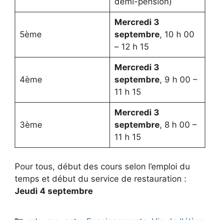
demi-pension)
Mercredi 3
5ème
septembre
, 10 h 00
– 12 h 15
Mercredi 3
4ème
septembre
, 9 h 00 –
11 h 15
Mercredi 3
3ème
septembre
, 8 h 00 –
11 h 15
Pour tous, début des cours selon l’emploi du
temps et début du service de restauration :
Jeudi 4 septembre
Catégories