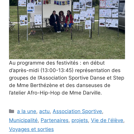
Au programme des festivités : en début
d’après-midi (13:00-13:45) représentation des
groupes de l’Association Sportive Danse et Step
de Mme Berthézène et des danseuses de
l’atelier Afro-Hip-Hop de Mme Darville.
Catégories
a la une
,
actu
,
Association Sportive
,
Municipalité
,
Partenaires
,
projets
,
Vie de l'élève
,
Voyages et sorties