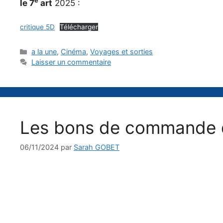
e
le 7
art
2025 :
critique 5D
Télécharger
Catégories
a la une
,
Cinéma
,
Voyages et sorties
Laisser un commentaire
Les bons de commande de
06/11/2024
par
Sarah GOBET