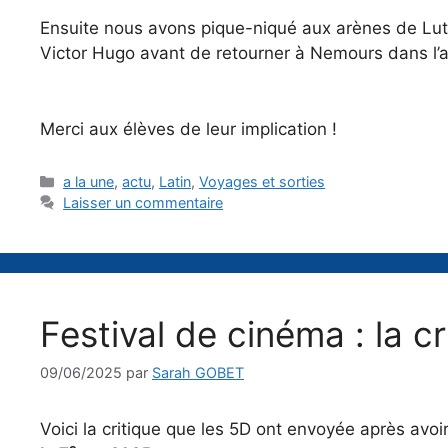
Ensuite nous avons pique-niqué aux arènes de Lut
Victor Hugo avant de retourner à Nemours dans l’a
Merci aux élèves de leur implication !
Catégories
a la une
,
actu
,
Latin
,
Voyages et sorties
Laisser un commentaire
Festival de cinéma : la c
09/06/2025
par
Sarah GOBET
Voici la critique que les 5D ont envoyée après avoir