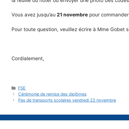
la feuille ou noter ou envoyer une photo des cod
​Vous avez jusqu’au
21 novembre
pour commander a
Pour toute question, veuillez écrire à Mme Gobet s
Cordialement,
Catégories
FSE
Cérémonie de remise des diplômes
Pas de transports scolaires vendredi 22 novembre