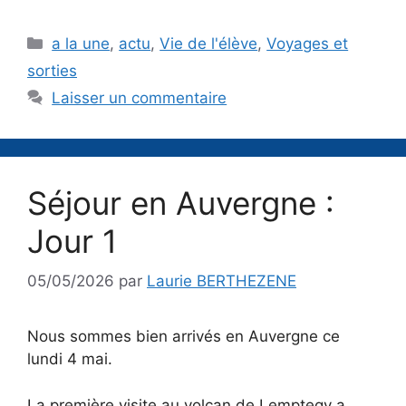
Catégories
a la une
,
actu
,
Vie de l'élève
,
Voyages et
sorties
Laisser un commentaire
Séjour en Auvergne :
Jour 1
05/05/2026
par
Laurie BERTHEZENE
Nous sommes bien arrivés en Auvergne ce
lundi 4 mai.
La première visite au volcan de Lemptegy a