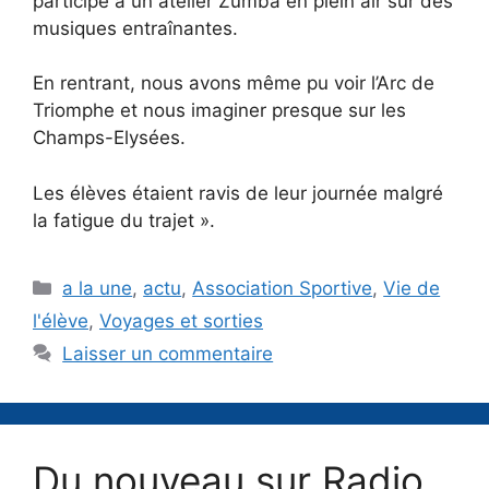
participé à un atelier Zumba en plein air sur des
musiques entraînantes.
En rentrant, nous avons même pu voir l’Arc de
Triomphe et nous imaginer presque sur les
Champs-Elysées.
Les élèves étaient ravis de leur journée malgré
la fatigue du trajet ».
Catégories
a la une
,
actu
,
Association Sportive
,
Vie de
l'élève
,
Voyages et sorties
Laisser un commentaire
Du nouveau sur Radio