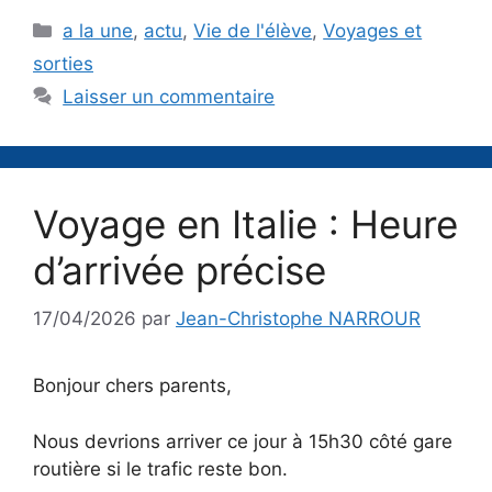
Catégories
a la une
,
actu
,
Vie de l'élève
,
Voyages et
sorties
Laisser un commentaire
Voyage en Italie : Heure
d’arrivée précise
17/04/2026
par
Jean-Christophe NARROUR
Bonjour chers parents,
Nous devrions arriver ce jour à 15h30 côté gare
routière si le trafic reste bon.