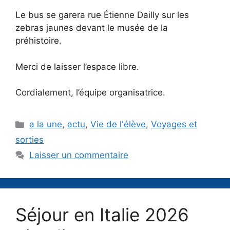
Le bus se garera rue Étienne Dailly sur les
zebras jaunes devant le musée de la
préhistoire.
Merci de laisser l’espace libre.
Cordialement, l’équipe organisatrice.
Catégories
a la une
,
actu
,
Vie de l'élève
,
Voyages et
sorties
Laisser un commentaire
Séjour en Italie 2026