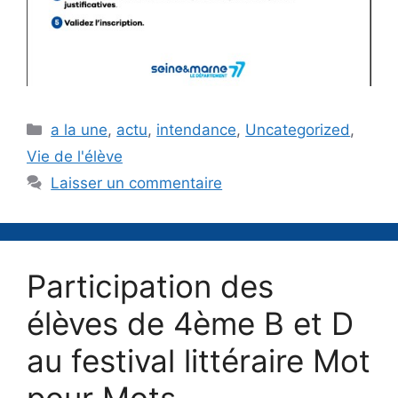
Catégories
a la une
,
actu
,
intendance
,
Uncategorized
,
Vie de l'élève
Laisser un commentaire
Participation des
élèves de 4ème B et D
au festival littéraire Mot