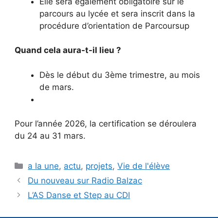
Elle sera également obligatoire sur le
parcours au lycée et sera inscrit dans la
procédure d’orientation de Parcoursup
Quand cela aura-t-il lieu ?
Dès le début du 3ème trimestre, au mois
de mars.
Pour l’année 2026, la certification se déroulera
du 24 au 31 mars.
Catégories
a la une
,
actu
,
projets
,
Vie de l'élève
Du nouveau sur Radio Balzac
L’AS Danse et Step au CDI