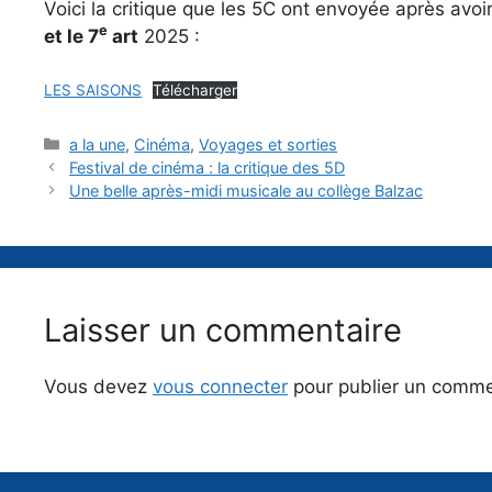
Voici la critique que les 5C ont envoyée après avoi
e
et le 7
art
2025 :
LES SAISONS
Télécharger
Catégories
a la une
,
Cinéma
,
Voyages et sorties
Festival de cinéma : la critique des 5D
Une belle après-midi musicale au collège Balzac
Laisser un commentaire
Vous devez
vous connecter
pour publier un comme