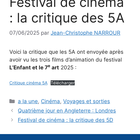
Festival de cinéma
: la critique des 5A
07/06/2025
par
Jean-Christophe NARROUR
Voici la critique que les 5A ont envoyée après
avoir vu les trois films d’animation du festival
e
L’Enfant et le 7
art
2025 :
Critique cinéma 5A
Télécharger
Catégories
a la une
,
Cinéma
,
Voyages et sorties
Quatrième jour en Angleterre : Londres
Festival de cinéma : la critique des 5D