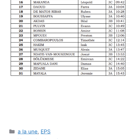
Catégories
a la une
,
EPS