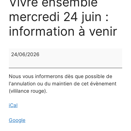
Vivre ensemble
mercredi 24 juin :
information à venir
Vivre
24/06/2026
ensemble
mercredi
24
Nous vous informerons dès que possible de
juin
l'annulation ou du maintien de cet évènement
:
(vililance rouge).
information
à
iCal
venir
Google