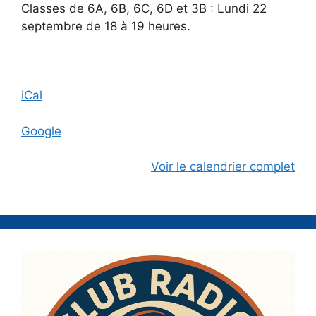
6C,
Classes de 6A, 6B, 6C, 6D et 3B : Lundi 22
6D
septembre de 18 à 19 heures.
et
3B
iCal
Google
Voir le calendrier complet