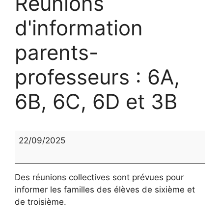
Réunions
d'information
parents-
professeurs : 6A,
6B, 6C, 6D et 3B
Réunions
22/09/2025
d'information
parents-
professeurs
Des réunions collectives sont prévues pour
:
informer les familles des élèves de sixième et
6A,
de troisième.
6B,