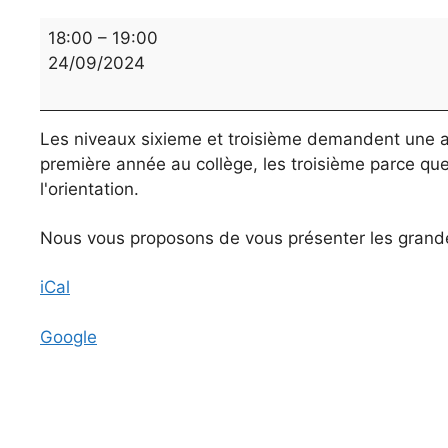
Réunion
18:00
–
19:00
parents-
24/09/2024
professeurs
Niveau
6e
Les niveaux sixieme et troisième demandent une atte
et
première année au collège, les troisième parce que
3e
l'orientation.
Nous vous proposons de vous présenter les grande
iCal
Google