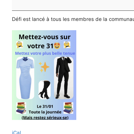
journée
de
l'élégance
Défi est lancé à tous les membres de la communaut
iCal