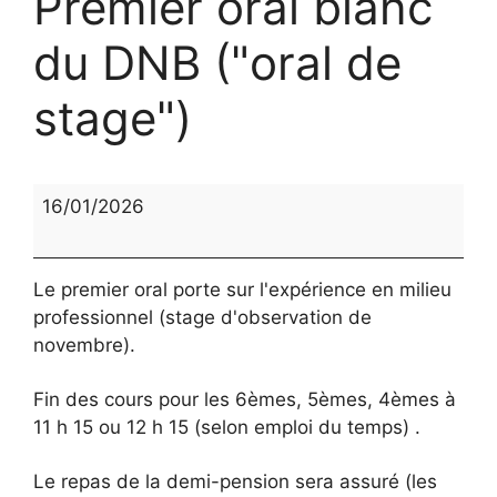
Premier oral blanc
du DNB ("oral de
stage")
Premier
16/01/2026
oral
blanc
du
Le premier oral porte sur l'expérience en milieu
DNB
professionnel (stage d'observation de
("oral
novembre).
de
stage")
Fin des cours pour les 6èmes, 5èmes, 4èmes à
11 h 15 ou 12 h 15 (selon emploi du temps) .
Le repas de la demi-pension sera assuré (les