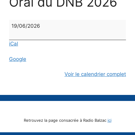
Oral du DNB 2026
Oral
19/06/2026
du
DNB
iCal
2026
Google
Voir le calendrier complet
Retrouvez la page consacrée à Radio Balzac
ici