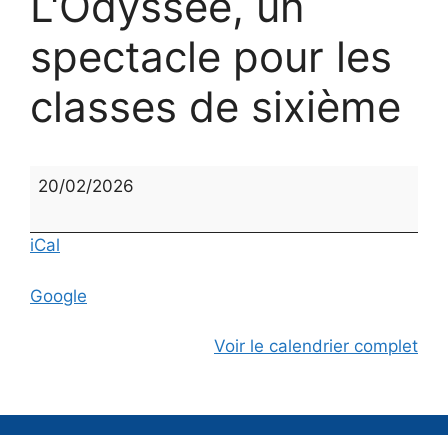
L'Odyssée, un
spectacle pour les
classes de sixième
L'Odyssée,
20/02/2026
un
spectacle
iCal
pour
les
Google
classes
de
Voir le calendrier complet
sixième