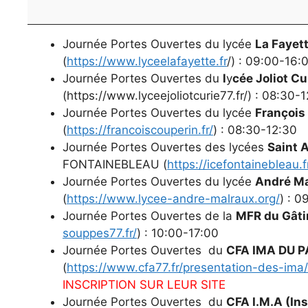
(Cliquez
ici)
Journée Portes Ouvertes du lycée
La Fayet
(
https://www.lyceelafayette.fr
/) : 09:00-16:
Journée Portes Ouvertes du
l
y
cée Joliot Cu
(https://www.lyceejoliotcurie77.fr/) : 08:30-
Journée Portes Ouvertes du lycée
François
(
https://francoiscouperin.fr/
) : 08:30-12:30
Journée Portes Ouvertes des lycées
Saint A
FONTAINEBLEAU (
https://icefontainebleau.f
Journée Portes Ouvertes du lycée
André Ma
(
https://www.lycee-andre-malraux.org/
) : 0
Journée Portes Ouvertes de la
MFR du Gâti
souppes77.fr/
) : 10:00-17:00
Journée Portes Ouvertes du
CFA IMA DU 
(
https://www.cfa77.fr/presentation-des-im
INSCRIPTION SUR LEUR SITE
Journée Portes Ouvertes du
CFA I.M.A (Ins