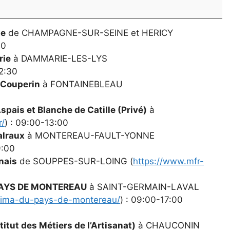
te
de CHAMPAGNE-SUR-SEINE et HERICY
00
rie
à DAMMARIE-LES-LYS
12:30
 Couperin
à FONTAINEBLEAU
spais et Blanche de Catille (Privé)
à
r/
) : 09:00-13:00
lraux
à MONTEREAU-FAULT-YONNE
9:00
nais
de SOUPPES-SUR-LOING (
https://www.mfr-
PAYS DE MONTEREAU
à SAINT-GERMAIN-LAVAL
a/ima-du-pays-de-montereau/
) : 09:00-17:00
titut des Métiers de l’Artisanat)
à CHAUCONIN