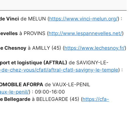
de Vinci
de MELUN (
https://www.vinci-melun.org/
) :
evelles
à PROVINS (
http://www.lespannevelles.net/
)
Le Chesnoy
à AMILLY (45) (
https://www.lechesnoy.fr/
)
sport et logistique (AFTRAL)
de SAVIGNY-LE-
-de-chez-vous/cfatl/aftral-cfatl-savigny-le-temple
) :
UTOMOBILE AFORPA
de VAUX-LE-PENIL
aux-le-penil/
) : 09:00-16:00
e Bellegarde
à BELLEGARDE (45) (
https://cfa-