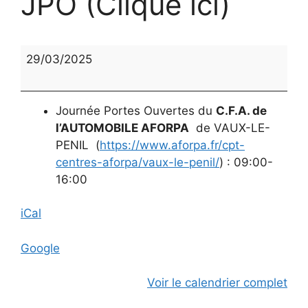
JPO (Clique ici)
JPO
29/03/2025
(Clique
ici)
Journée Portes Ouvertes du
C.F.A. de
l’AUTOMOBILE AFORPA
de VAUX-LE-
PENIL (
https://www.aforpa.fr/cpt-
centres-aforpa/vaux-le-penil/
) : 09:00-
16:00
iCal
Google
Voir le calendrier complet