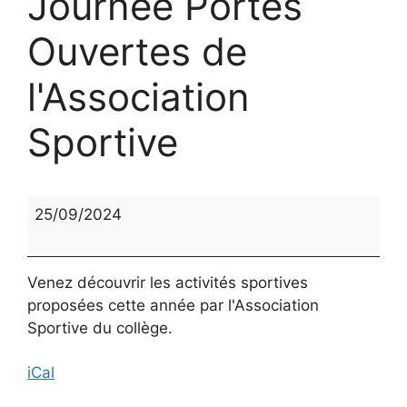
Journée Portes
Ouvertes de
l'Association
Sportive
Journée
25/09/2024
Portes
Ouvertes
de
Venez découvrir les activités sportives
l'Association
proposées cette année par l'Association
Sportive
Sportive du collège.
iCal