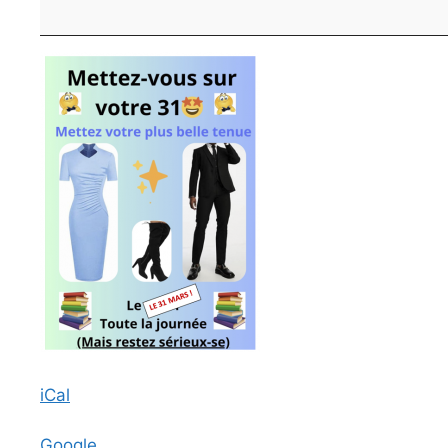
de
l'élégance
iCal
Google