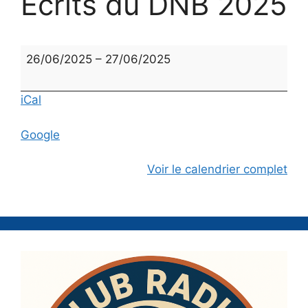
Ecrits du DNB 2025
Ecrits
26/06/2025
–
27/06/2025
du
DNB
iCal
2025
Google
Voir le calendrier complet