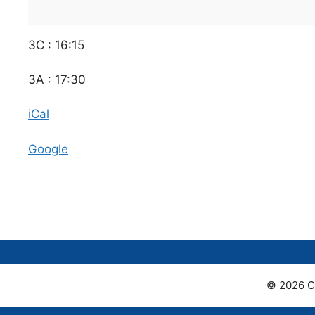
de
classe
de
3C : 16:15
3C
et
3A : 17:30
3A
iCal
Google
© 2026 C