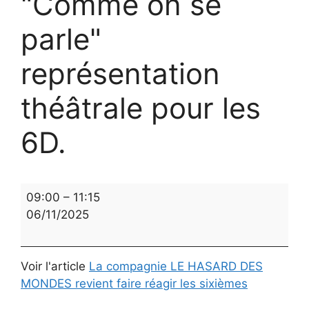
"Comme on se
parle"
représentation
théâtrale pour les
6D.
"Comme
09:00
–
11:15
on
06/11/2025
se
parle"
représentation
Voir l'article
La compagnie LE HASARD DES
théâtrale
MONDES revient faire réagir les sixièmes
pour