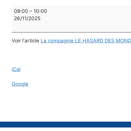
"Comme
08:00
–
10:00
on
26/11/2025
se
parle"
représentation
Voir l'article
La compagnie LE HASARD DES MONDES r
théâtrale
pour
les
6B.
iCal
Google