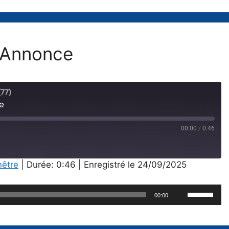
 Annonce
(77)
e
00:00
/
0:46
ard
nêtre
|
Durée: 0:46
|
Enregistré le 24/09/2025
nds
Utilisez
00:00
les
flèches
haut/bas