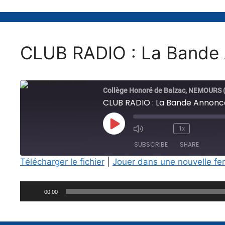
CLUB RADIO : La Bande
Collège Honoré de Balzac, NEMOURS 
CLUB RADIO : La Bande Annonc
Play
1x
Mute/Unmute
Rewind
Fast
Episode
SUBSCRIBE
SHARE
Episode
10
Forw
Seconds
30
Télécharger le fichier
|
Jouer dans une nouvelle fe
seco
SHARE
Lecteur
RSS FEED
00:00
LINK
audio
EMBED